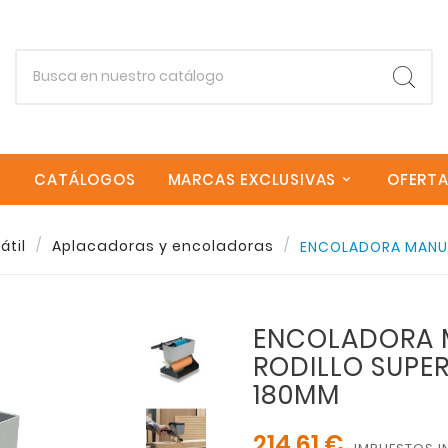
CATÁLOGOS
MARCAS EXCLUSIVAS
OFERT
átil
Aplacadoras y encoladoras
ENCOLADORA MANUA
Empieza escribiendo lo que buscas.
ENCOLADORA 
RODILLO SUPER
Esc
180MM
214,61 €