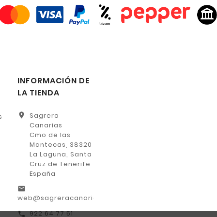
INFORMACIÓN DE
LA TIENDA
location_on
Sagrera
s
Canarias
Cmo de las
Mantecas, 38320
La Laguna, Santa
Cruz de Tenerife
España
email
web@sagreracanarias.es
922 64 77 51
call