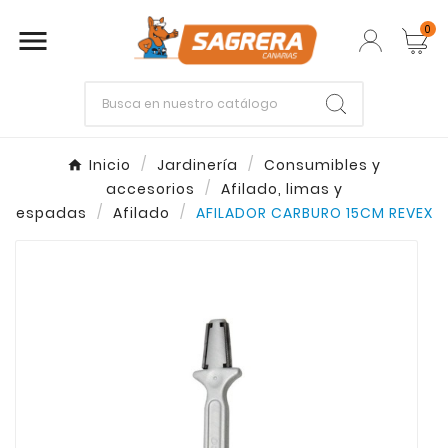
0

Empieza escribiendo lo que buscas.
Inicio
Jardinería
Consumibles y
accesorios
Afilado, limas y
Enter
Esc
espadas
Afilado
AFILADOR CARBURO 15CM REVEX