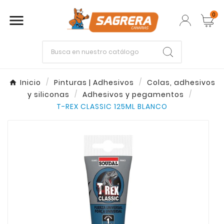
0

Empieza escribiendo lo que buscas.
Inicio
Pinturas | Adhesivos
Colas, adhesivos
y siliconas
Adhesivos y pegamentos
Enter
Esc
T-REX CLASSIC 125ML BLANCO