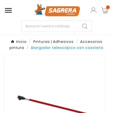
0

Empieza escribiendo lo que buscas.
Inicio
Pinturas | Adhesivos
Accesorios
pintura
Alargador telescópico con cazoleta
Enter
Esc