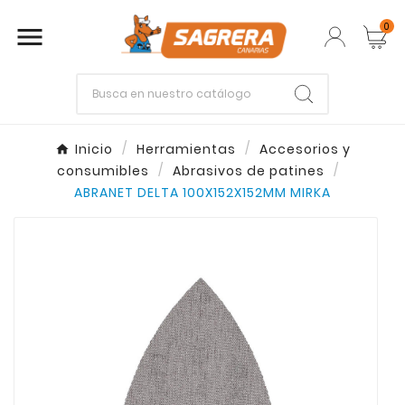
0

Empieza escribiendo lo que buscas.
Inicio
Herramientas
Accesorios y
consumibles
Abrasivos de patines
Enter
Esc
ABRANET DELTA 100X152X152MM MIRKA