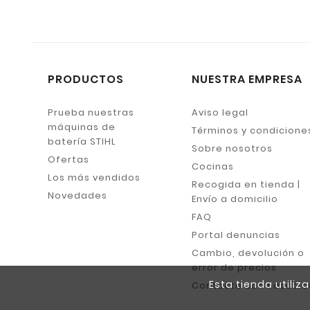
PRODUCTOS
NUESTRA EMPRESA
Prueba nuestras
Aviso legal
máquinas de
Términos y condicione
batería STIHL
Sobre nosotros
Ofertas
Cocinas
Los más vendidos
Recogida en tienda |
Novedades
Envío a domicilio
FAQ
Portal denuncias
Cambio, devolución o
error de precios
Esta tienda utili
Contacte con nosotro