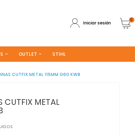
0
Iniciar sesión
AS
OUTLET
STIHL
INAS CUTFIX METAL 115MM G60 KWB
S CUTFIX METAL
B
UIDOS