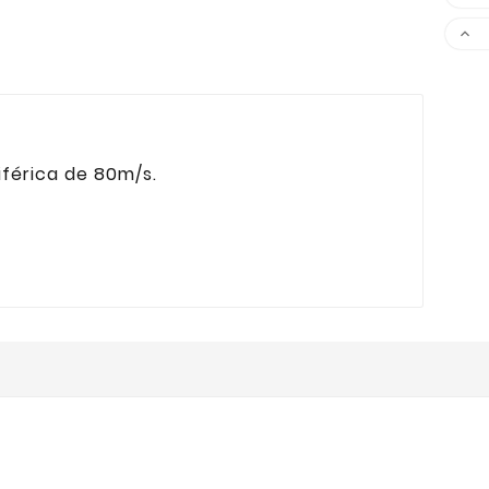

iférica de 80m/s.