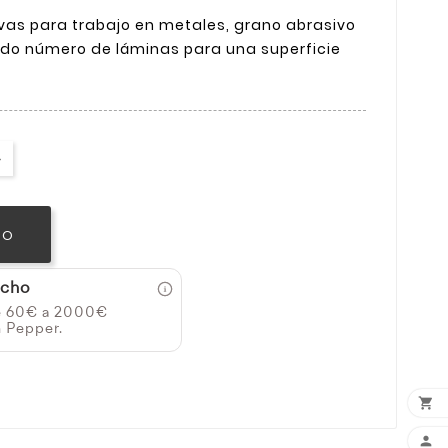
vas para trabajo en metales, grano abrasivo
ado número de láminas para una superficie
TO
icho
e 60€ a 2000€
n Pepper.

