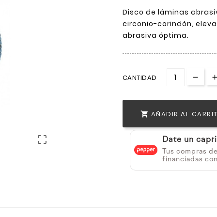
Disco de láminas abrasi
circonio-corindón, elev
abrasiva óptima.
CANTIDAD
AÑADIR AL CARRI


Date un capr
Tus compras d
financiadas co