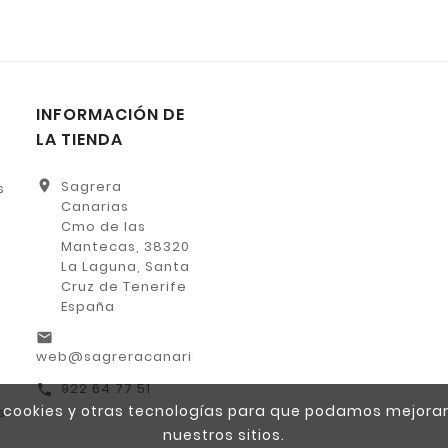
INFORMACIÓN DE
LA TIENDA
location_on
Sagrera
s
Canarias
Cmo de las
Mantecas, 38320
La Laguna, Santa
Cruz de Tenerife
España
email
web@sagreracanarias.es
922 64 77 51
call
za cookies y otras tecnologías para que podamos mejorar
s
nuestros sitios.