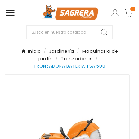
0

Empieza escribiendo lo que buscas.
Inicio
Jardinería
Maquinaria de
jardín
Tronzadoras
Enter
Esc
TRONZADORA BATERÍA TSA 500