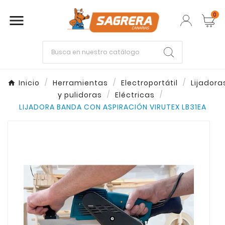
0

Empieza escribiendo lo que buscas.
Inicio
Herramientas
Electroportátil
Lijadora
y pulidoras
Eléctricas
Enter
Esc
LIJADORA BANDA CON ASPIRACIÓN VIRUTEX LB31EA