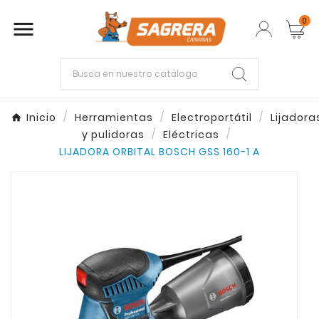
0

Empieza escribiendo lo que buscas.
Inicio
Herramientas
Electroportátil
Lijadora
y pulidoras
Eléctricas
Enter
Esc
LIJADORA ORBITAL BOSCH GSS 160-1 A