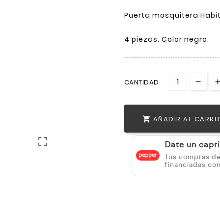
Puerta mosquitera Habi
4 piezas. Color negro.
CANTIDAD
AÑADIR AL CARRI


Date un capr
Tus compras d
financiadas co