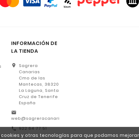
INFORMACIÓN DE
LA TIENDA
location_on
Sagrera
s
Canarias
Cmo de las
Mantecas, 38320
La Laguna, Santa
Cruz de Tenerife
España
email
web@sagreracanarias.es
922 64 77 51
call
za cookies y otras tecnologías para que podamos mejorar
s