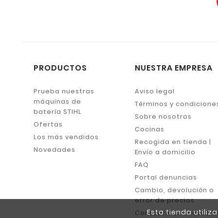
PRODUCTOS
NUESTRA EMPRESA
Prueba nuestras
Aviso legal
máquinas de
Términos y condicione
batería STIHL
Sobre nosotros
Ofertas
Cocinas
Los más vendidos
Recogida en tienda |
Novedades
Envío a domicilio
FAQ
Portal denuncias
Cambio, devolución o
error de precios
Esta tienda utili
Contacte con nosotro