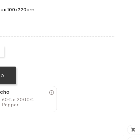
tex 100x220cm.
TO
icho
e 60€ a 2000€
n Pepper.
