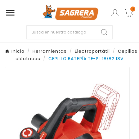
0

Empieza escribiendo lo que buscas.
Inicio
Herramientas
Electroportátil
Cepillos
eléctricos
CEPILLO BATERÍA TE-PL 18/82 18V
Enter
Esc