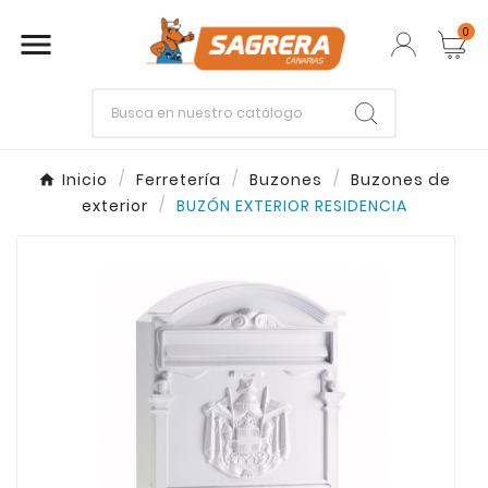
0

Empieza escribiendo lo que buscas.
Inicio
Ferretería
Buzones
Buzones de
exterior
BUZÓN EXTERIOR RESIDENCIA
Enter
Esc