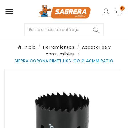
0

Empieza escribiendo lo que buscas.
Inicio
Herramientas
Accesorios y
consumibles
Enter
Esc
SIERRA CORONA BIMET.HSS-CO Ø 40MM.RATIO