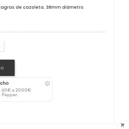
sagras de cazoleta, 38mm diámetro.
TO
icho
e 60€ a 2000€
n Pepper.
