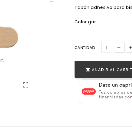
Tapón adhesivo para bi
Color gris.
CANTIDAD
AÑADIR AL CARRI


Date un capr
Tus compras d
financiadas co