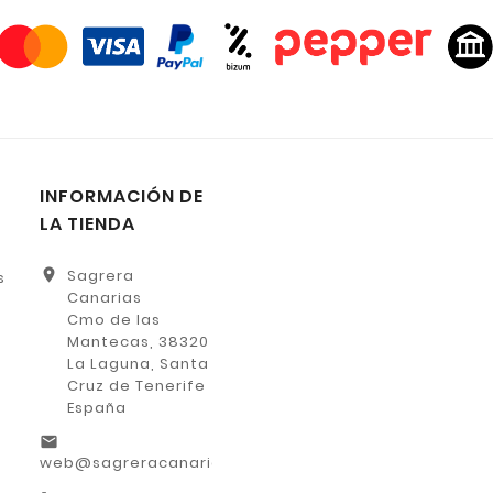
INFORMACIÓN DE
LA TIENDA
location_on
Sagrera
s
Canarias
Cmo de las
Mantecas, 38320
La Laguna, Santa
Cruz de Tenerife
España
email
web@sagreracanarias.es