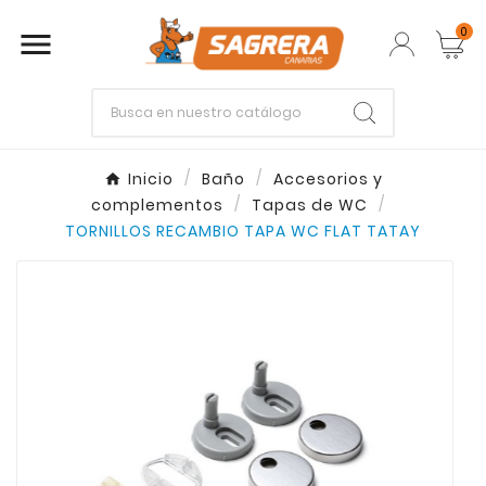
0

Empieza escribiendo lo que buscas.
Inicio
Baño
Accesorios y
complementos
Tapas de WC
Enter
Esc
TORNILLOS RECAMBIO TAPA WC FLAT TATAY