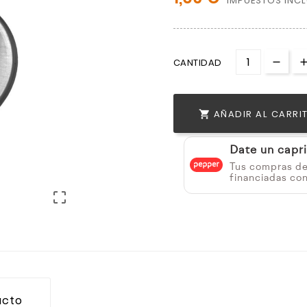
IMPUESTOS INC
CANTIDAD
AÑADIR AL CARRI

Date un capr
Tus compras d
financiadas co

ucto