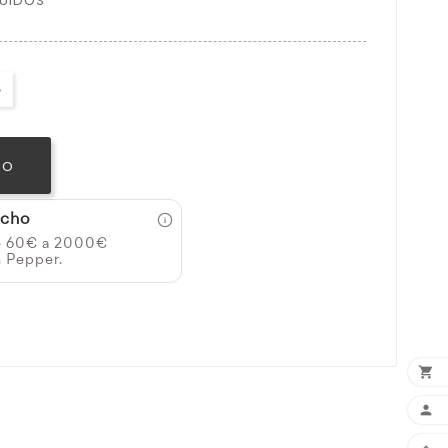
LUIDOS
TO
icho
e 60€ a 2000€
n Pepper.


