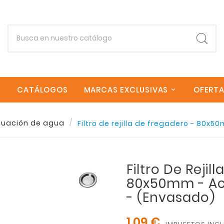
CATÁLOGOS
MARCAS EXCLUSIVAS
OFERT
Empieza escribiendo lo que buscas.
cuación de agua
Filtro de rejilla de fregadero - 80x
Esc
Filtro De Rejil
80x50mm - Ac
- (envasado)
1,09 €