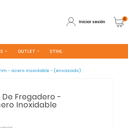
0
Iniciar sesión
AS
OUTLET
STIHL
50mm - acero inoxidable - (envasado)
la De Fregadero -
ero Inoxidable