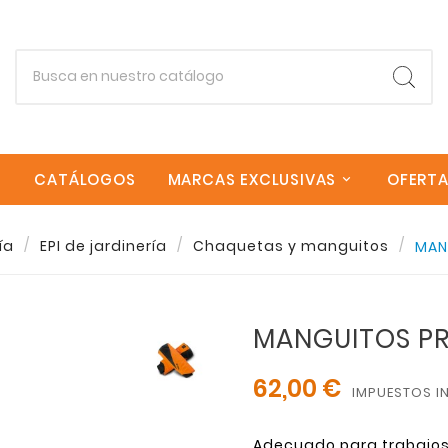
CATÁLOGOS
MARCAS EXCLUSIVAS
OFERT
Empieza escribiendo lo que buscas.
ía
EPI de jardinería
Chaquetas y manguitos
MAN
Esc
MANGUITOS P
62,00 €
IMPUESTOS I
Adecuado para trabajos 