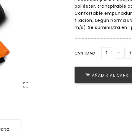
poliéster, transpirable c
Confortable empuñadura,
fijación, según norma EN
m/s). Se suministra en 1 
CANTIDAD
AÑADIR AL CARRI


ucto