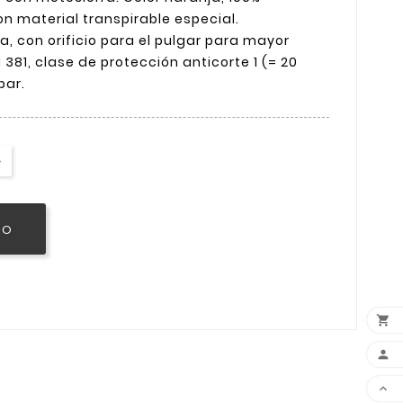
on material transpirable especial.
 con orificio para el pulgar para mayor
 381, clase de protección anticorte 1 (= 20
par.
TO


