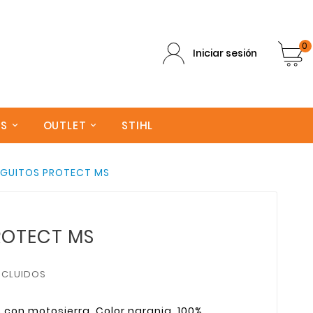
0
Iniciar sesión
AS
OUTLET
STIHL
GUITOS PROTECT MS
ROTECT MS
NCLUIDOS
con motosierra. Color naranja, 100%