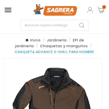
0

Empieza escribiendo lo que buscas.
Inicio
Jardinería
EPI de
jardinería
Chaquetas y manguitos
Enter
Esc
CHAQUETA ADVANCE X-SHELL PARA HOMBRE