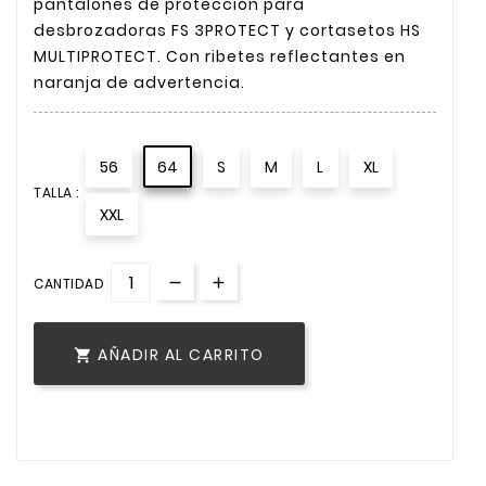
pantalones de protección para
desbrozadoras FS 3PROTECT y cortasetos HS
MULTIPROTECT. Con ribetes reflectantes en
naranja de advertencia.
56
64
S
M
L
XL
TALLA :
XXL
CANTIDAD
AÑADIR AL CARRITO
