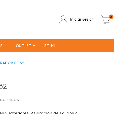
0
Iniciar sesión
AS
OUTLET
STIHL
IRADOR SE 62
62
INCLUIDOS
s y exteriores. Aspiración de sólidos o