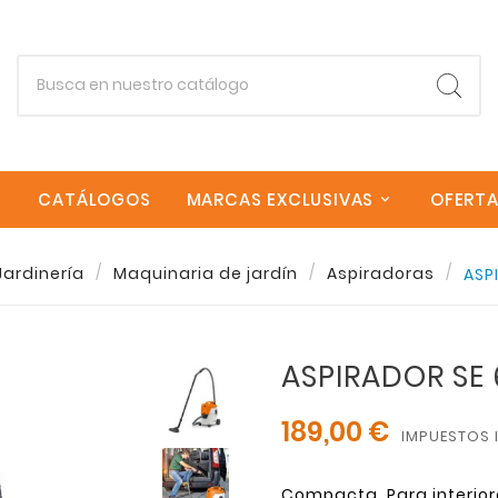
CATÁLOGOS
MARCAS EXCLUSIVAS
OFERT
Empieza escribiendo lo que buscas.
Jardinería
Maquinaria de jardín
Aspiradoras
ASP
Esc
ASPIRADOR SE 
189,00 €
IMPUESTOS 
Compacta. Para interiore