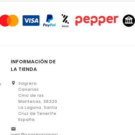
INFORMACIÓN DE
LA TIENDA
location_on
Sagrera
s
Canarias
Cmo de las
Mantecas, 38320
La Laguna, Santa
Cruz de Tenerife
España
email
web@sagreracanarias.es